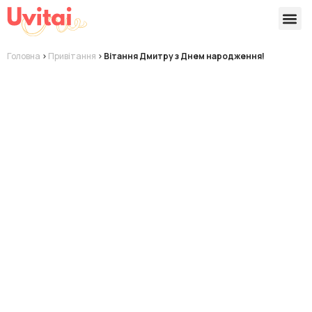
Версії 
Готові
Головна
>
Привітання
>
Вітання Дмитру з Днем народження!