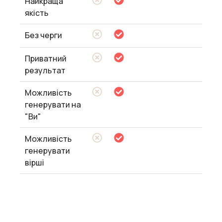
Найкраща
якість
Без черги
Приватний
результат
Можливість
генерувати на
"Ви"
Можливість
генерувати
вірші