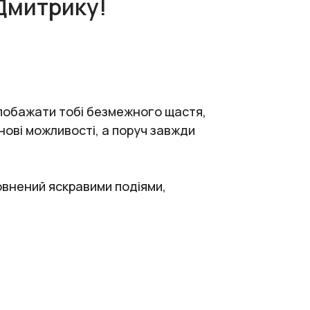
Дмитрику!
у побажати тобі безмежного щастя,
нові можливості, а поруч завжди
повнений яскравими подіями,