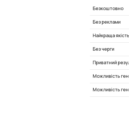
Безкоштовно
Без реклами
Найкраща якіст
Без черги
Приватний резу
Можливість ген
Можливість ген