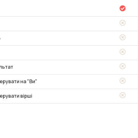
ь
льтат
ерувати на "Ви"
ерувати вірші