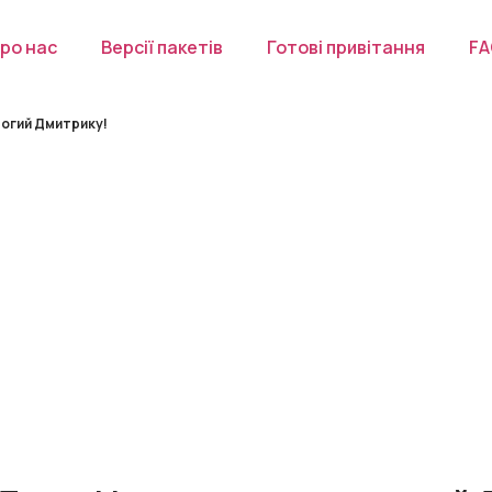
ро нас
Версії пакетів
Готові привітання
F
рогий Дмитрику!