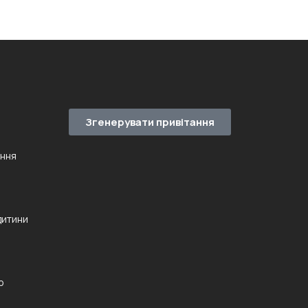
Згенерувати привітання
ення
дитини
ю