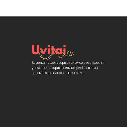
Завдяки нашому сервісу ви зможете створити
унікальне та оригінальне привітання за
допомогою штучного інтелекту.