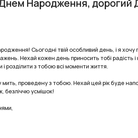
з Днем Народження, дорогий 
ародження! Сьогодні твій особливий день, і я хоч
ажень. Нехай кожен день приносить тобі радість і 
ти і розділити з тобою всі моменти життя.
ну мить, проведену з тобою. Нехай цей рік буде на
ж, безліччю усмішок!
нями,