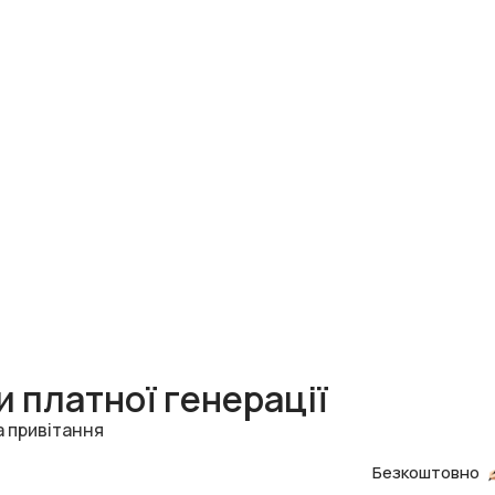
 платної генерації
а привітання
Безкоштовно