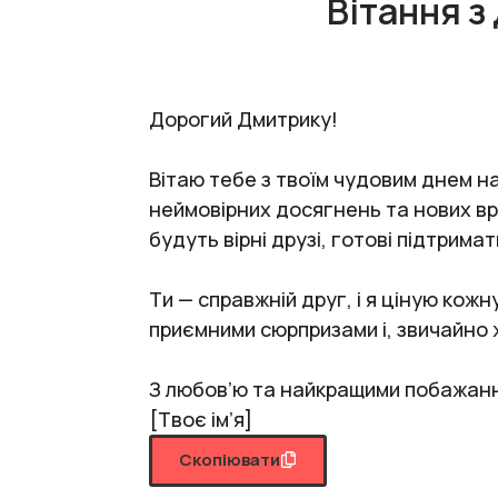
Вітання 
Дорогий Дмитрику!
Вітаю тебе з твоїм чудовим днем н
неймовірних досягнень та нових вр
будуть вірні друзі, готові підтрима
Ти — справжній друг, і я ціную кож
приємними сюрпризами і, звичайно 
З любов’ю та найкращими побажан
[Твоє ім’я]
Скопіювати