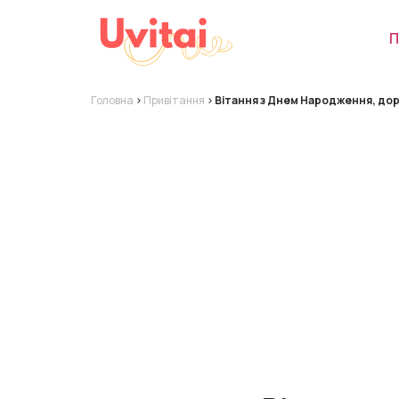
П
Головна
>
Привітання
>
Вітання з Днем Народження, до