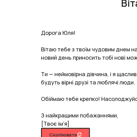
Віт
Дорога Юля!
Вітаю тебе з твоїм чудовим днем н
новий день приносить тобі нові мож
Ти — неймовірна дівчина, і я щасли
будуть вірні друзі та люблячі люди.
Обіймаю тебе крепко! Насолоджуйс
З найкращими побажаннями,
[Твоє ім’я]
Скопіювати