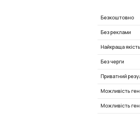
Безкоштовно
Без реклами
Найкраща якіст
Без черги
Приватний резу
Можливість ген
Можливість ген