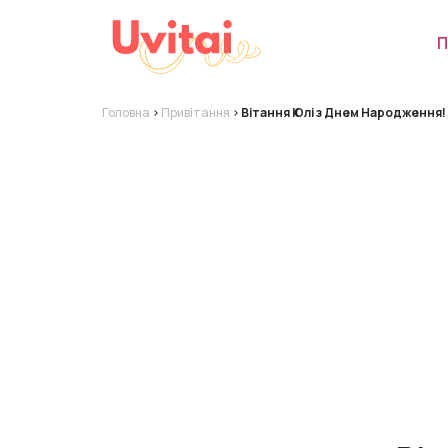
П
Головна
>
Привітання
>
Вітання Юлі з Днем Народження! 