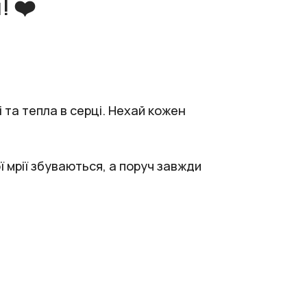
! ❤️
та тепла в серці. Нехай кожен
ї мрії збуваються, а поруч завжди