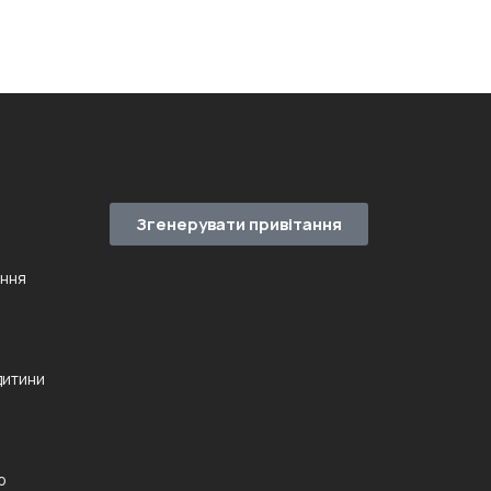
Згенерувати привітання
ення
дитини
ю