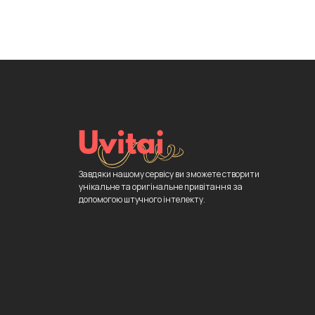
Завдяки нашому сервісу ви зможете створити
унікальне та оригінальне привітання за
допомогою штучного інтелекту.