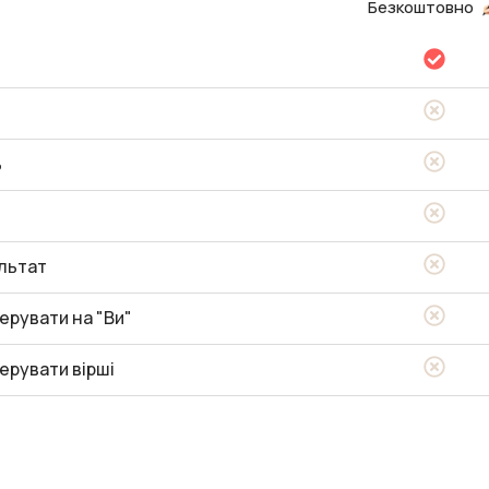
Безкоштовно
ь
льтат
ерувати на "Ви"
ерувати вірші