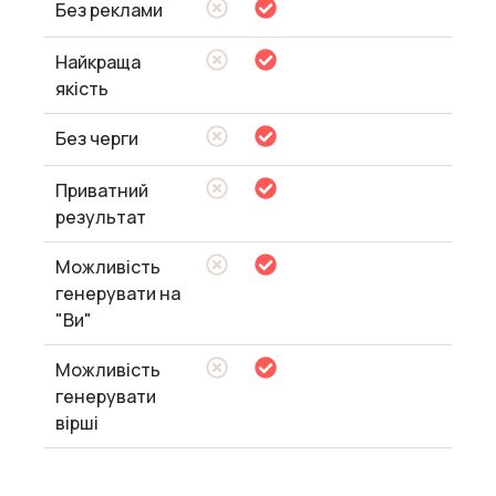
Без реклами
Найкраща
якість
Без черги
Приватний
результат
Можливість
генерувати на
"Ви"
Можливість
генерувати
вірші