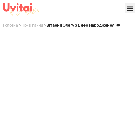
Версії 
Готові
Головна
>
Привітання
>
Вітання Олегу з Днем Народження! ❤️