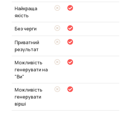
Найкраща
якість
Без черги
Приватний
результат
Можливість
генерувати на
"Ви"
Можливість
генерувати
вірші