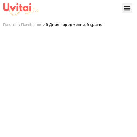
Версії 
Готові
Головна
>
Привітання
>
З Днем народження, Адріане!