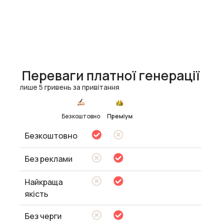
Переваги платної генерації
лише 5 гривень за привітання
Безкоштовно
Преміум
Безкоштовно
Без реклами
Найкраща
якість
Без черги