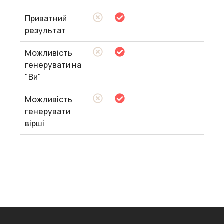
Приватний
результат
Можливість
генерувати на
"Ви"
Можливість
генерувати
вірші