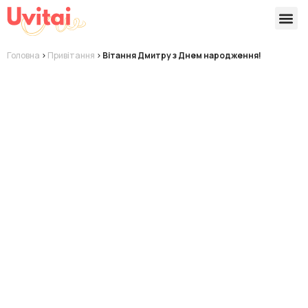
Версії 
Готові
Головна
>
Привітання
>
Вітання Дмитру з Днем народження!