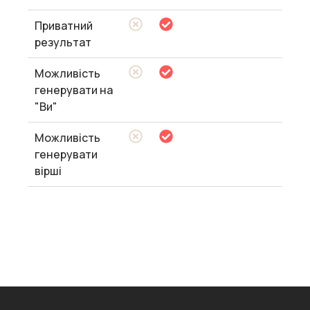
Приватний
результат
Можливість
генерувати на
"Ви"
Можливість
генерувати
вірші