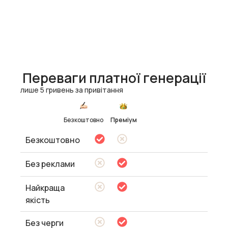
Переваги платної генерації
лише 5 гривень за привітання
Безкоштовно
Преміум
Безкоштовно
Без реклами
Найкраща
якість
Без черги