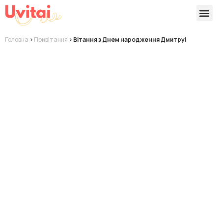
Версії 
Готові
Головна
>
Привітання
>
Вітання з Днем народження Дмитру!