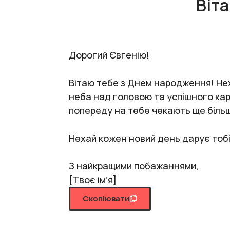
Віт
Дорогий Євгенію!
Вітаю тебе з Днем народження! Нех
неба над головою та успішного кар
попереду на тебе чекають ще більші
Нехай кожен новий день дарує тобі 
З найкращими побажаннями,
[Твоє ім’я]
Скопіювати