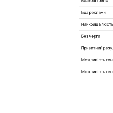
Безкоштовно
Без реклами
Найкраща якіст
Без черги
Приватний резу
Можливість ген
Можливість ген