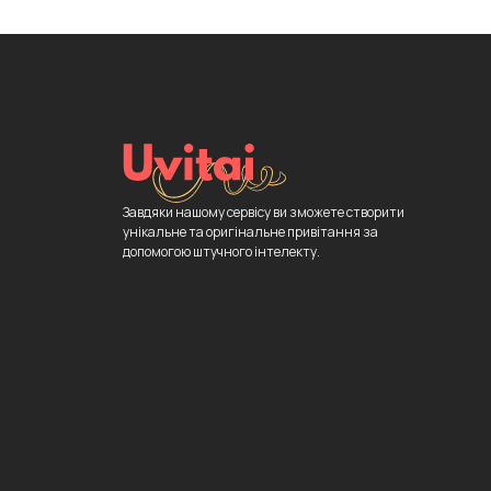
Завдяки нашому сервісу ви зможете створити
унікальне та оригінальне привітання за
допомогою штучного інтелекту.