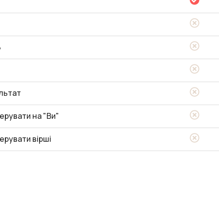
ь
льтат
ерувати на "Ви"
ерувати вірші