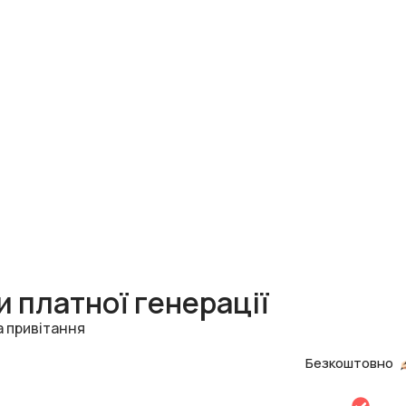
 платної генерації
а привітання
Безкоштовно