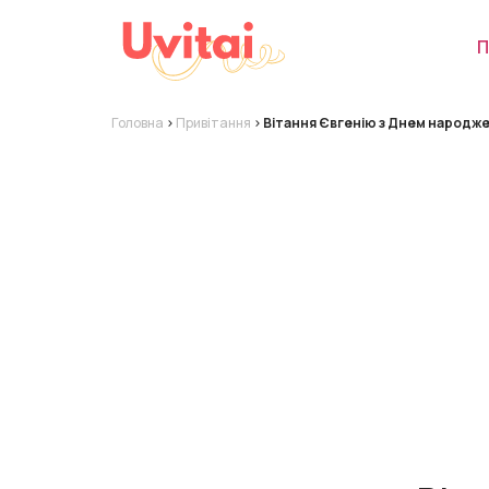
П
Головна
>
Привітання
>
Вітання Євгенію з Днем народж