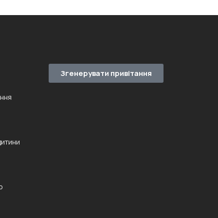
Згенерувати привітання
ення
дитини
ю