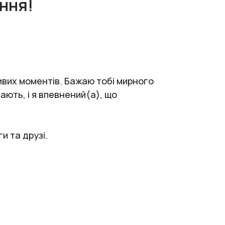
ння!
ивих моментів. Бажаю тобі мирного
ють, і я впевнений(а), що
и та друзі.