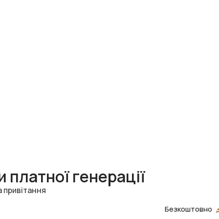
 платної генерації
а привітання
Безкоштовно