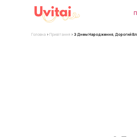
П
Головна
>
Привітання
>
З Днем Народження, Дорогий Вл