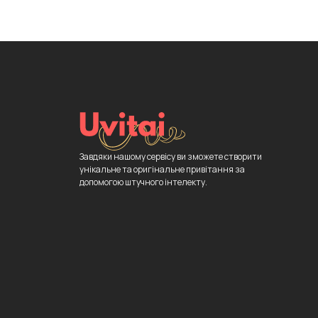
Завдяки нашому сервісу ви зможете створити
унікальне та оригінальне привітання за
допомогою штучного інтелекту.