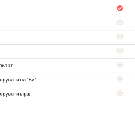
ь
льтат
ерувати на "Ви"
ерувати вірші