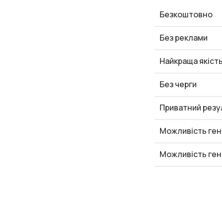
Безкоштовно
Без реклами
Найкраща якіст
Без черги
Приватний резу
Можливість ген
Можливість ген