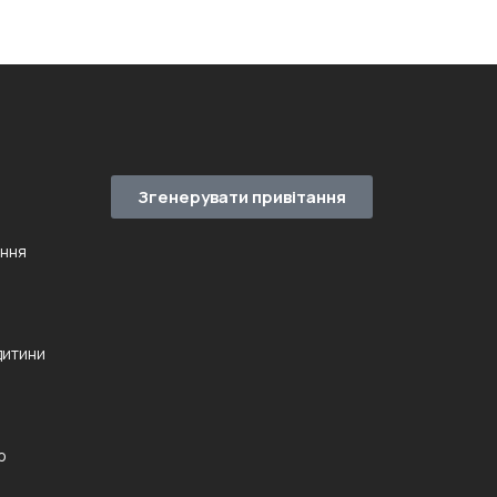
Згенерувати привітання
ення
дитини
ю