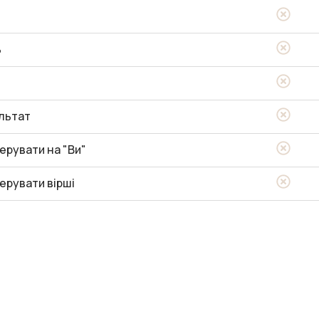
ь
льтат
ерувати на "Ви"
ерувати вірші