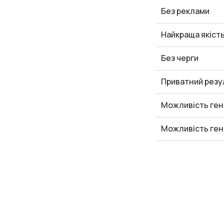
Без реклами
Найкраща якіст
Без черги
Приватний резу
Можливість ген
Можливість ген