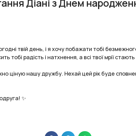
тання Діані з Днем народжен
одні твій день, і я хочу побажати тобі безмежног
ь тобі радість і натхнення, а всі твої мрії стають
жно ціную нашу дружбу. Нехай цей рік буде сповнен
одруга! ✨