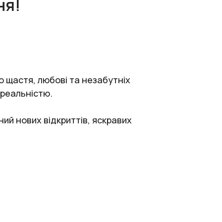
ня!
о щастя, любові та незабутніх
 реальністю.
ий нових відкриттів, яскравих