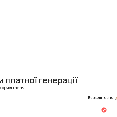
 платної генерації
а привітання
Безкоштовно