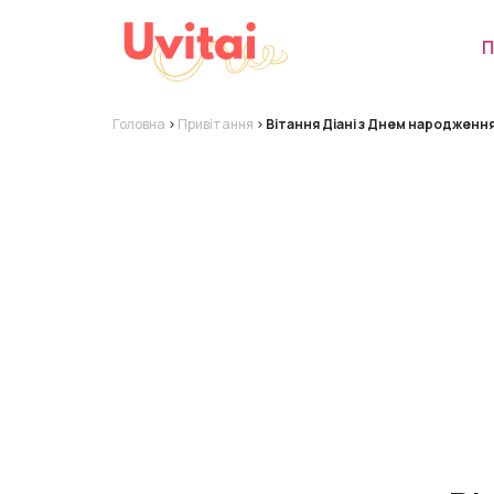
П
Головна
>
Привітання
>
Вітання Діані з Днем народження