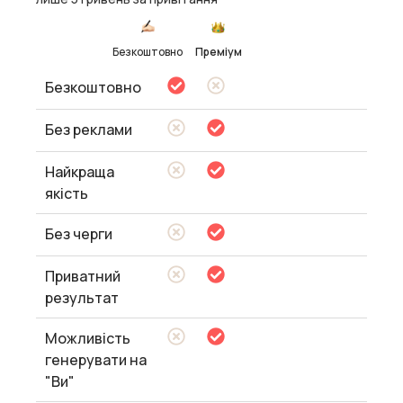
Безкоштовно
Преміум
Безкоштовно
Без реклами
Найкраща
якість
Без черги
Приватний
результат
Можливість
генерувати на
"Ви"