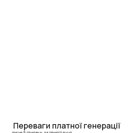
Переваги платної генерації
лише 5 гривень за привітання