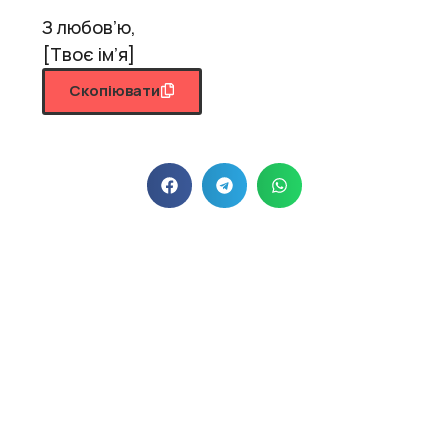
З любов’ю,
[Твоє ім’я]
Скопіювати