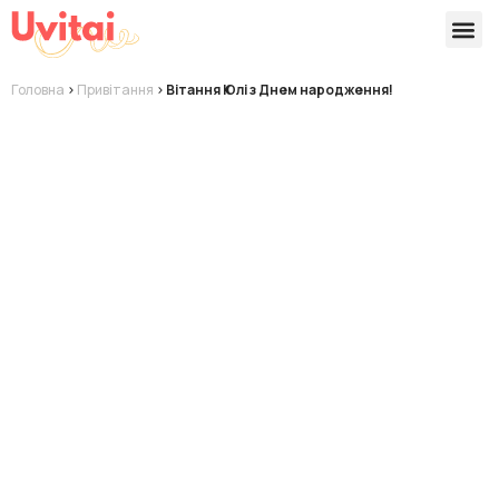
Версії 
Готові
Головна
>
Привітання
>
Вітання Юлі з Днем народження!