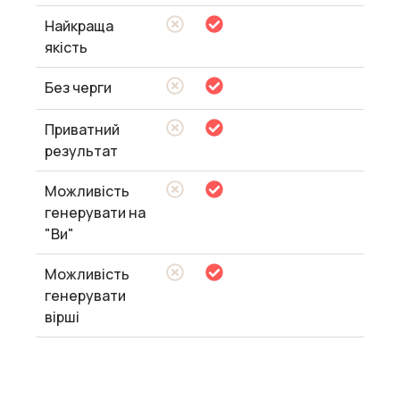
Найкраща
якість
Без черги
Приватний
результат
Можливість
генерувати на
"Ви"
Можливість
генерувати
вірші