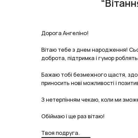
“Вітанн
Дорога Ангеліно!
Вітаю тебе з днем народження! Сьог
доброта, підтримка і гумор роблят
Бажаю тобі безмежного щастя, здор
приносить нові можливості і позитив
З нетерпінням чекаю, коли ми змож
Обіймаю і ще раз вітаю!
Твоя подруга.