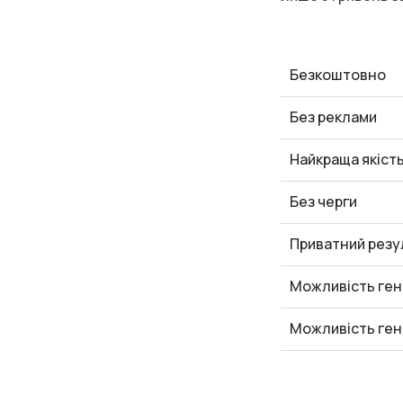
Безкоштовно
Без реклами
Найкраща якіст
Без черги
Приватний резу
Можливість ген
Можливість ген