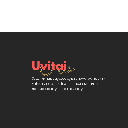
Завдяки нашому сервісу ви зможете створити
унікальне та оригінальне привітання за
допомогою штучного інтелекту.