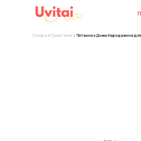
П
Головна
>
Привітання
>
“Вітання з Днем Народження для