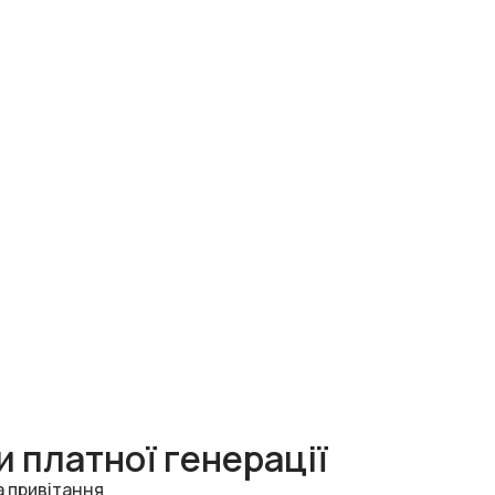
 платної генерації
а привітання