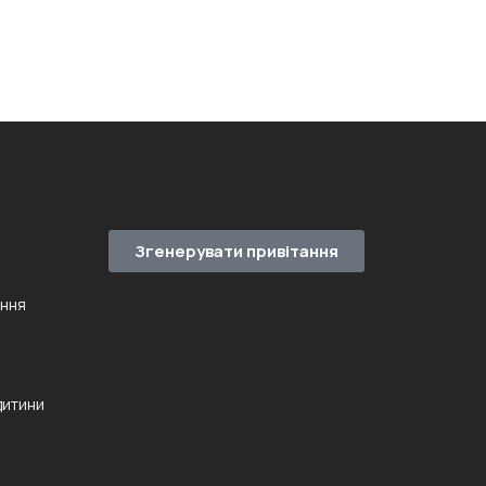
Згенерувати привітання
ення
дитини