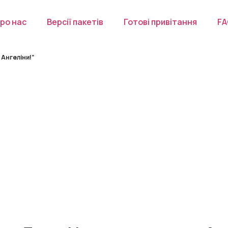
ро нас
Версії пакетів
Готові привітання
F
 Ангеліни!”