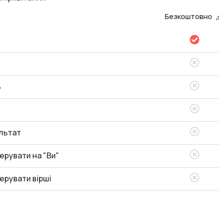
Безкоштовно
ь
льтат
ерувати на "Ви"
ерувати вірші