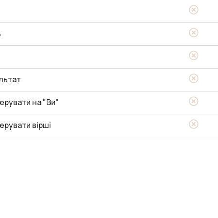
ь
льтат
ерувати на "Ви"
ерувати вірші