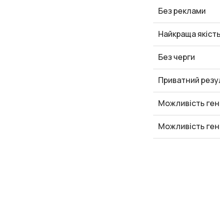
Без реклами
Найкраща якіст
Без черги
Приватний резу
Можливість ген
Можливість ген