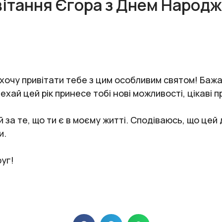
ітання Єгора з Днем Народ
 хочу привітати тебе з цим особливим святом! Бажа
Нехай цей рік принесе тобі нові можливості, цікаві 
й за те, що ти є в моєму житті. Сподіваюсь, що це
и.
уг!