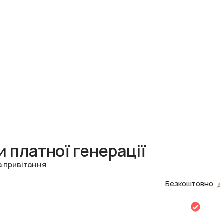
 платної генерації
а привітання
Безкоштовно