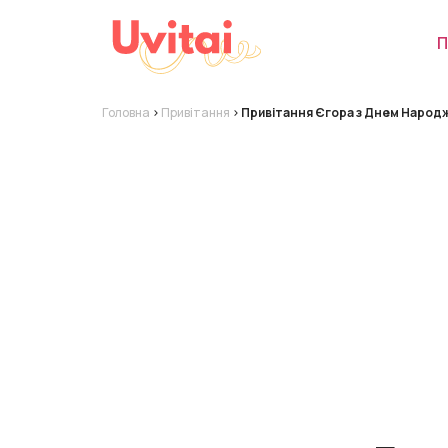
П
Головна
>
Привітання
>
Привітання Єгора з Днем Народ