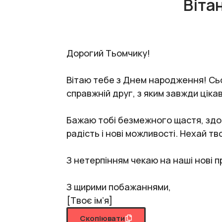
Віта
Дорогий Тьомчику!
Вітаю тебе з Днем народження! Сьог
справжній друг, з яким завжди ціка
Бажаю тобі безмежного щастя, здоро
радість і нові можливості. Нехай т
З нетерпінням чекаю на наші нові 
З щирими побажаннями,
[Твоє ім’я]
Скопіювати