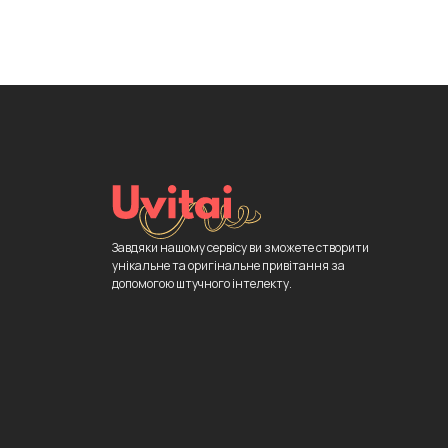
Завдяки нашому сервісу ви зможете створити
унікальне та оригінальне привітання за
допомогою штучного інтелекту.