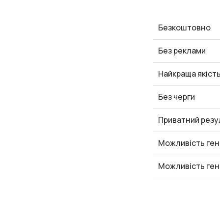
Безкоштовно
Без реклами
Найкраща якіст
Без черги
Приватний резу
Можливість ген
Можливість ген