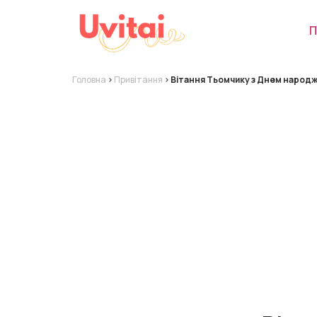
П
Головна
>
Привітання
>
Вітання Тьомчику з Днем народ