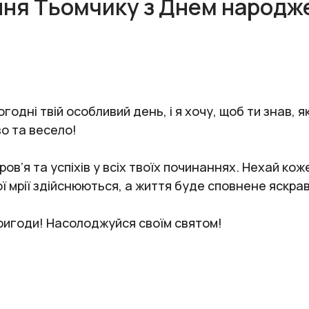
ння Тьомчику з Днем народж
одні твій особливий день, і я хочу, щоб ти знав, я
во та весело!
в’я та успіхів у всіх твоїх починаннях. Нехай кож
вої мрії здійснюються, а життя буде сповнене яскра
пригоди! Насолоджуйся своїм святом!