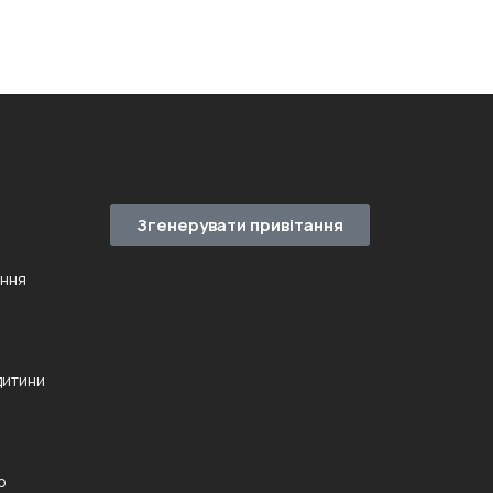
Згенерувати привітання
ення
дитини
ю