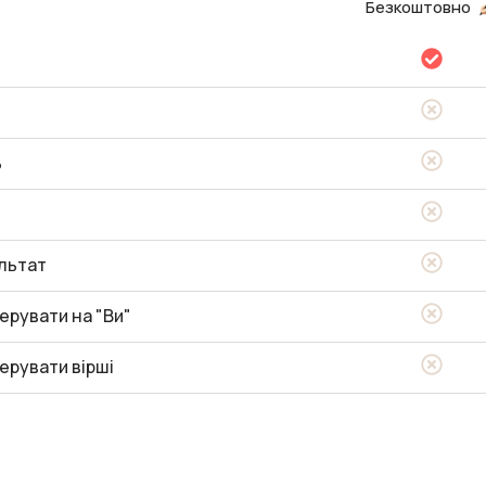
Безкоштовно
ь
льтат
ерувати на "Ви"
ерувати вірші