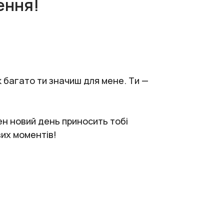
ення!
к багато ти значиш для мене. Ти —
ен новий день приносить тобі
вих моментів!