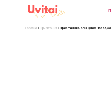
П
Головна
>
Привітання
>
Привітання Солі з Днем Народже