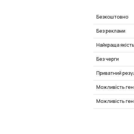
Безкоштовно
Без реклами
Найкраща якіст
Без черги
Приватний резу
Можливість ген
Можливість ген