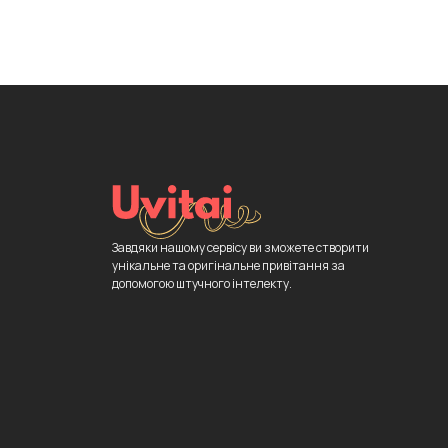
Завдяки нашому сервісу ви зможете створити
унікальне та оригінальне привітання за
допомогою штучного інтелекту.