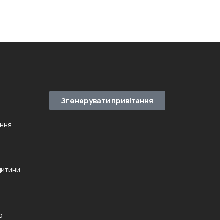
Згенерувати привітання
ення
дитини
ю