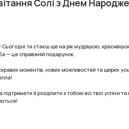
вітання Солі з Днем Народже
! Сьогодні ти стаєш ще на рік мудрішою, красивішо
жба — це справжній подарунок.
яскравих моментів, нових можливостей та щирих ус
епла!
 підтримати й розділити з тобою всі твої успіхи та
юються!