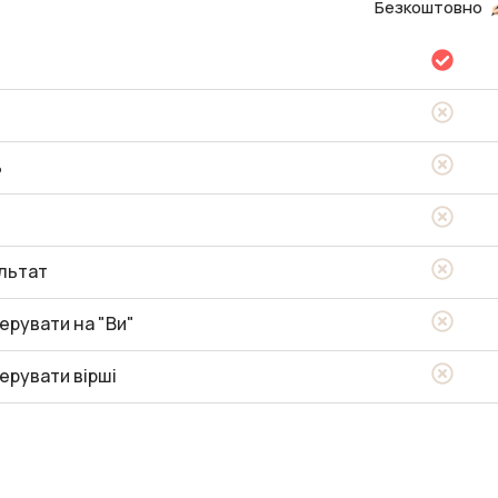
Безкоштовно
ь
льтат
ерувати на "Ви"
ерувати вірші