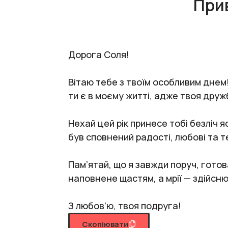
При
Дорога Соля!
Вітаю тебе з твоїм особливим днем
ти є в моєму житті, адже твоя дру
Нехай цей рік принесе тобі безліч 
був сповнений радості, любові та т
Пам’ятай, що я завжди поруч, готова
наповнене щастям, а мрії — здійсн
З любов’ю, твоя подруга!
Скопіювати