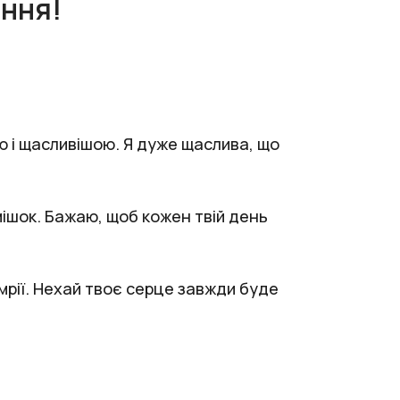
ння!
ю і щасливішою. Я дуже щаслива, що
мішок. Бажаю, щоб кожен твій день
 мрії. Нехай твоє серце завжди буде