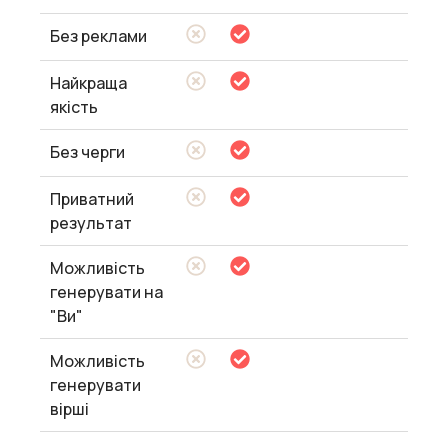
Без реклами
Найкраща
якість
Без черги
Приватний
результат
Можливість
генерувати на
"Ви"
Можливість
генерувати
вірші