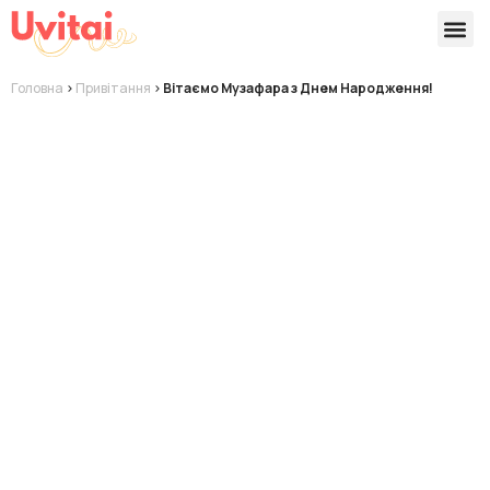
Версії 
Готові
Головна
>
Привітання
>
Вітаємо Музафара з Днем Народження!