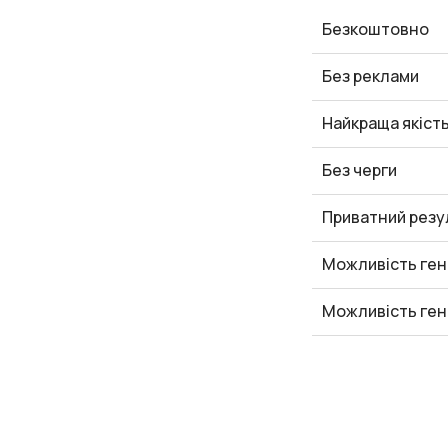
Безкоштовно
Без реклами
Найкраща якіст
Без черги
Приватний резу
Можливість ген
Можливість ген