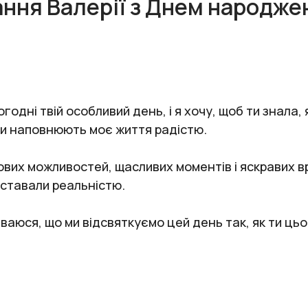
ання Валерії з Днем народже
одні твій особливий день, і я хочу, щоб ти знала,
ди наповнюють моє життя радістю.
 нових можливостей, щасливих моментів і яскравих
ї ставали реальністю.
іваюся, що ми відсвяткуємо цей день так, як ти ць