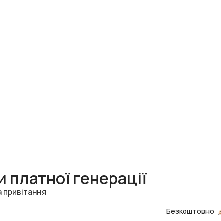
 платної генерації
а привітання
Безкоштовно