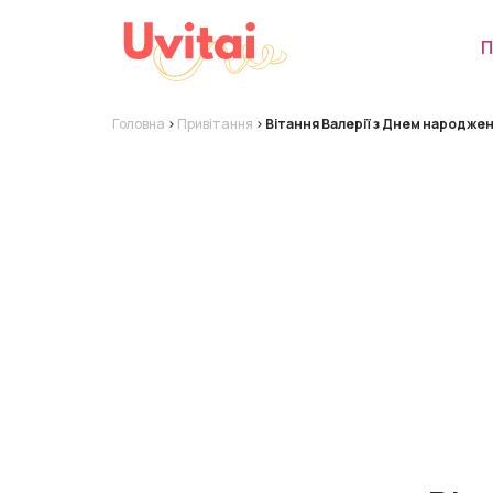
П
Головна
>
Привітання
>
Вітання Валерії з Днем народжен