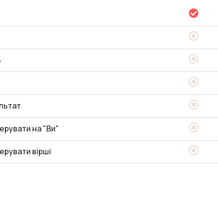
ь
льтат
ерувати на "Ви"
ерувати вірші