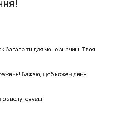
ння!
 як багато ти для мене значиш. Твоя
 вражень! Бажаю, щоб кожен день
ого заслуговуєш!