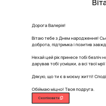
Віт
Дорога Валерія!
Вітаю тебе з Днем народження! Сьог
доброта, підтримка і позитив завж
Нехай цей рік принесе тобі безліч
дарував тобі усмішки, а всі твої мрі
Дякую, що ти є в моєму житті! Спод
Обіймаю міцно! Твоя подруга.
Скопіювати