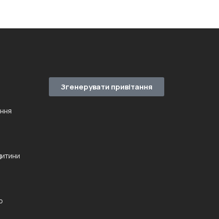
Згенерувати привітання
ення
дитини
ю