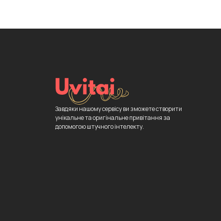
Завдяки нашому сервісу ви зможете створити
унікальне та оригінальне привітання за
допомогою штучного інтелекту.