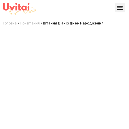
Версії 
Готові
Головна
>
Привітання
>
Вітання Діані з Днем Народження!