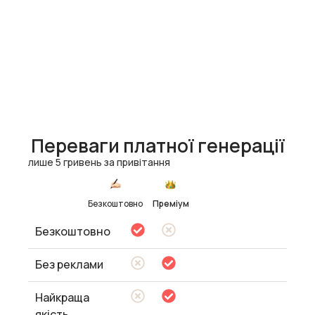
Переваги платної генерації
лише 5 гривень за привітання
Безкоштовно
Преміум
Безкоштовно
Без реклами
Найкраща
якість