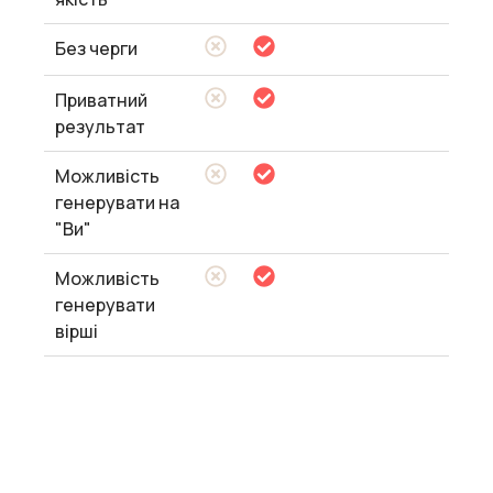
Без черги
Приватний
результат
Можливість
генерувати на
"Ви"
Можливість
генерувати
вірші