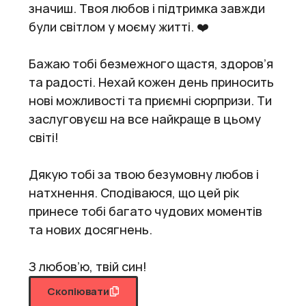
значиш. Твоя любов і підтримка завжди
були світлом у моєму житті. ❤️
Бажаю тобі безмежного щастя, здоров’я
та радості. Нехай кожен день приносить
нові можливості та приємні сюрпризи. Ти
заслуговуєш на все найкраще в цьому
світі!
Дякую тобі за твою безумовну любов і
натхнення. Сподіваюся, що цей рік
принесе тобі багато чудових моментів
та нових досягнень.
З любов’ю, твій син!
Скопіювати