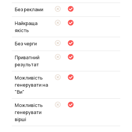
Без реклами
Найкраща
якість
Без черги
Приватний
результат
Можливість
генерувати на
"Ви"
Можливість
генерувати
вірші