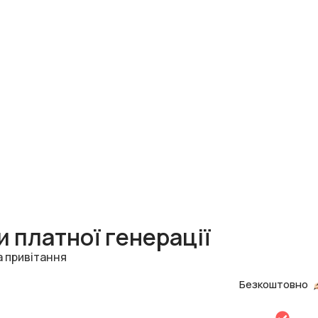
 платної генерації
а привітання
Безкоштовно