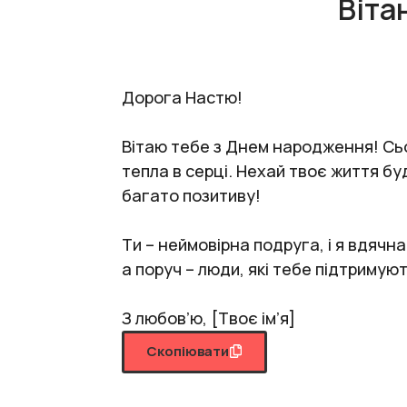
Віта
Дорога Настю!
Вітаю тебе з Днем народження! Сьо
тепла в серці. Нехай твоє життя б
багато позитиву!
Ти – неймовірна подруга, і я вдячна
а поруч – люди, які тебе підтримую
З любов’ю, [Твоє ім’я]
Скопіювати