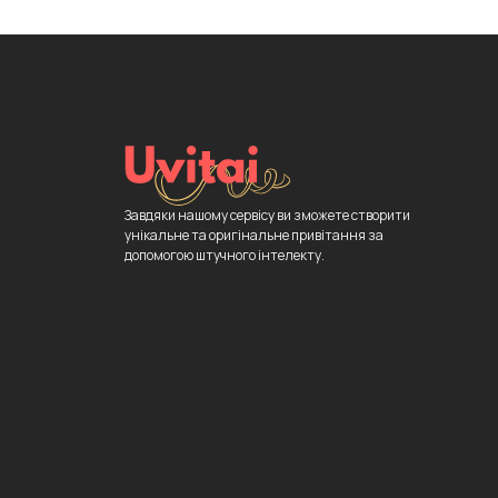
Завдяки нашому сервісу ви зможете створити
унікальне та оригінальне привітання за
допомогою штучного інтелекту.