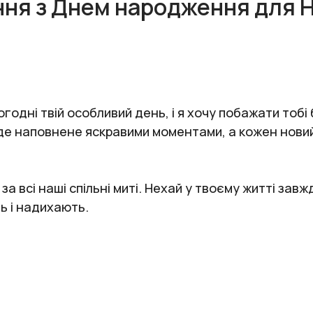
ння з Днем народження для Н
годні твій особливий день, і я хочу побажати тобі
уде наповнене яскравими моментами, а кожен новий
 за всі наші спільні миті. Нехай у твоєму житті завж
ть і надихають.