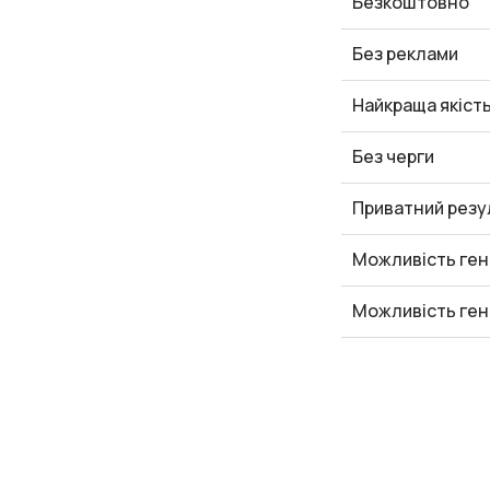
Безкоштовно
Без реклами
Найкраща якіст
Без черги
Приватний резу
Можливість ген
Можливість ген