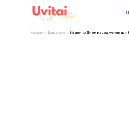
П
Головна
>
Привітання
>
Вітання з Днем народження для 