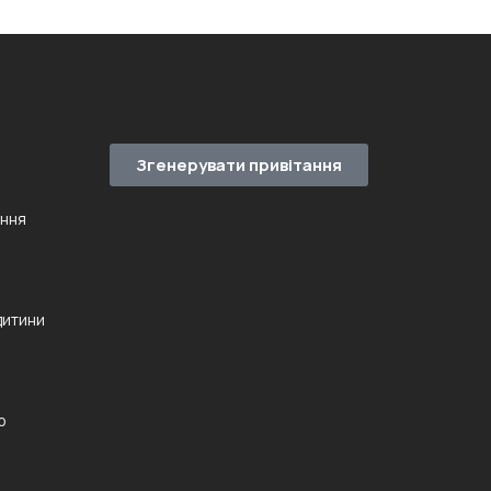
Згенерувати привітання
ення
дитини
ю