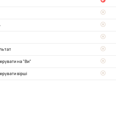
ь
льтат
ерувати на "Ви"
ерувати вірші