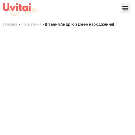
Версії 
Готові
Головна
>
Привітання
>
Вітання Андрію з Днем народження!