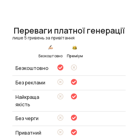
Переваги платної генерації
лише 5 гривень за привітання
Безкоштовно
Преміум
Безкоштовно
Без реклами
Найкраща
якість
Без черги
Приватний