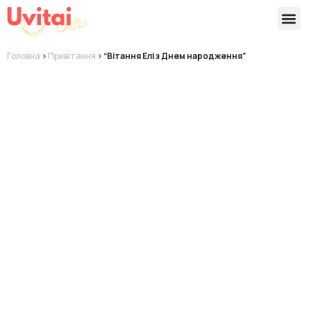
Версії 
Готові
Головна
>
Привітання
>
“Вітання Елі з Днем народження”