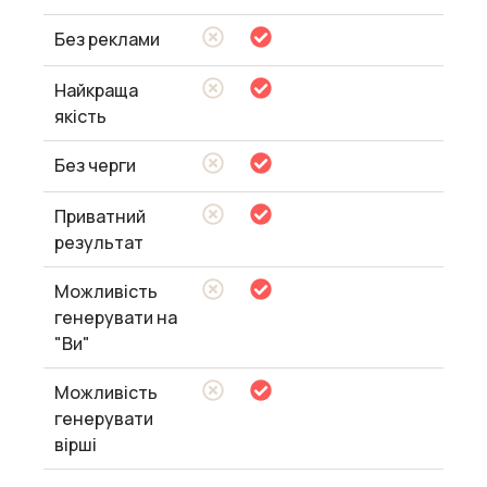
Без реклами
Найкраща
якість
Без черги
Приватний
результат
Можливість
генерувати на
"Ви"
Можливість
генерувати
вірші