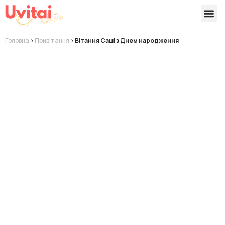
Версії 
Готові
Головна
>
Привітання
>
Вітання Саші з Днем народження