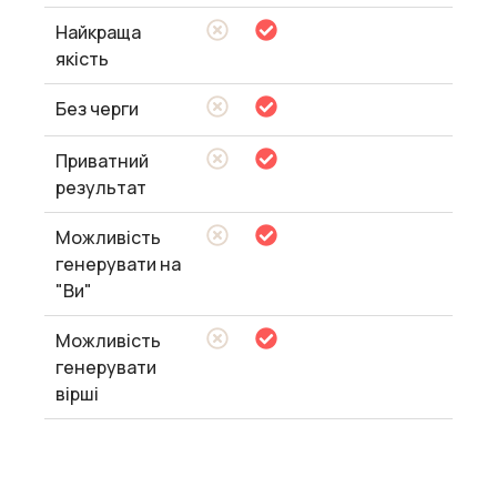
Найкраща
якість
Без черги
Приватний
результат
Можливість
генерувати на
"Ви"
Можливість
генерувати
вірші