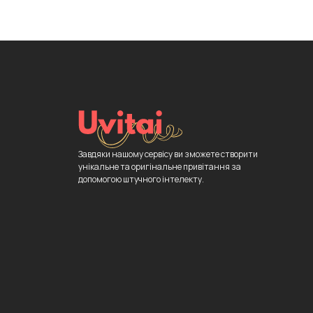
Завдяки нашому сервісу ви зможете створити
унікальне та оригінальне привітання за
допомогою штучного інтелекту.