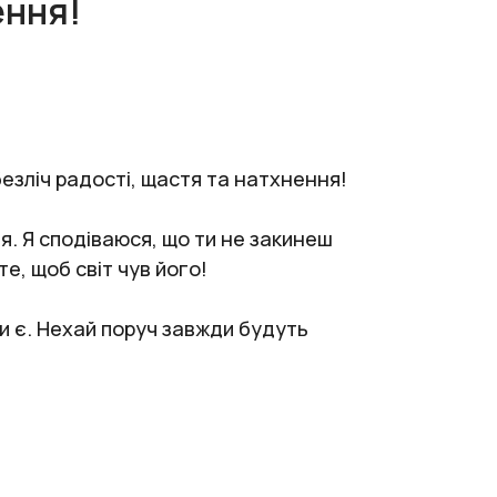
ення!
безліч радості, щастя та натхнення!
я. Я сподіваюся, що ти не закинеш
те, щоб світ чув його!
и є. Нехай поруч завжди будуть