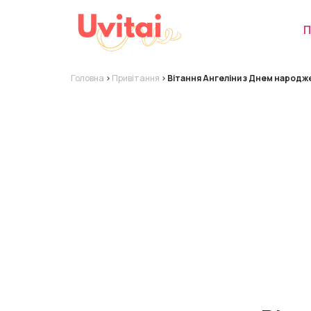
П
Головна
>
Привітання
>
Вітання Ангеліни з Днем народж