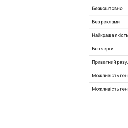
Безкоштовно
Без реклами
Найкраща якіст
Без черги
Приватний резу
Можливість ген
Можливість ген