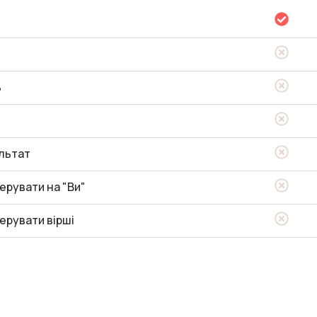
ь
льтат
ерувати на "Ви"
ерувати вірші