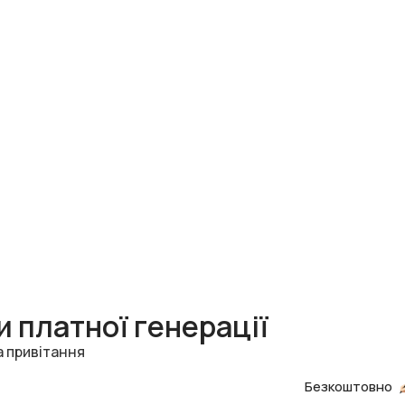
 платної генерації
а привітання
Безкоштовно