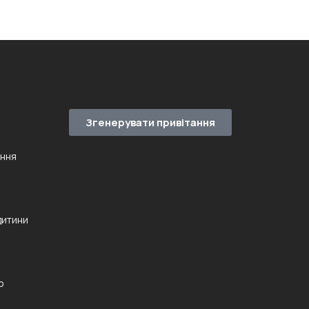
Згенерувати привітання
ення
дитини
ю