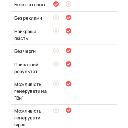
Безкоштовно
Без реклами
Найкраща
якість
Без черги
Приватний
результат
Можливість
генерувати на
"Ви"
Можливість
генерувати
вірші