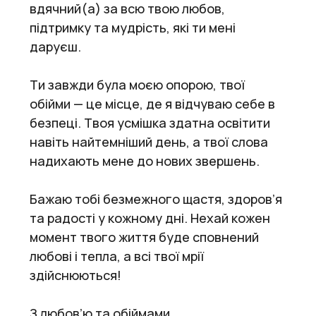
вдячний(а) за всю твою любов,
підтримку та мудрість, які ти мені
даруєш.
Ти завжди була моєю опорою, твої
обійми — це місце, де я відчуваю себе в
безпеці. Твоя усмішка здатна освітити
навіть найтемніший день, а твої слова
надихають мене до нових звершень.
Бажаю тобі безмежного щастя, здоров’я
та радості у кожному дні. Нехай кожен
момент твого життя буде сповнений
любові і тепла, а всі твої мрії
здійснюються!
З любов’ю та обіймами,