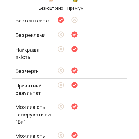
Безкоштовно
Преміум
Безкоштовно
Без реклами
Найкраща
якість
Без черги
Приватний
результат
Можливість
генерувати на
"Ви"
Можливість