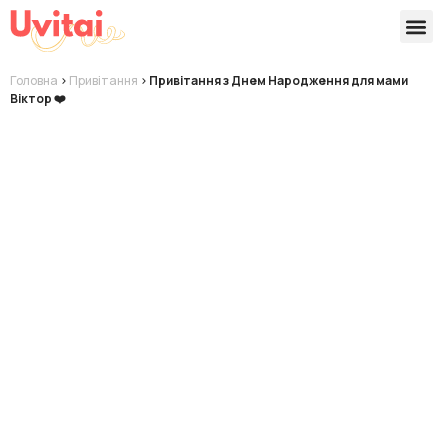
Версії 
Готові
Головна
>
Привітання
>
Привітання з Днем Народження для мами
Віктор ❤️