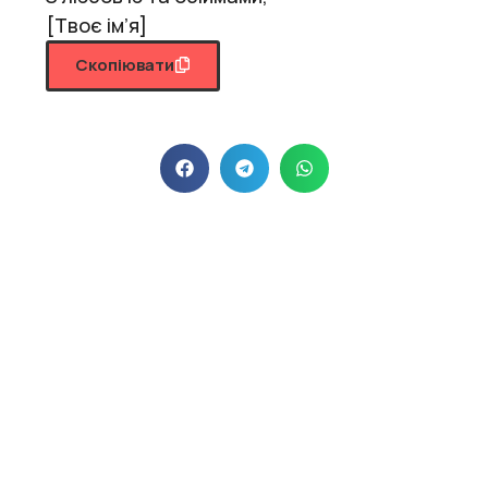
[Твоє ім’я]
Скопіювати