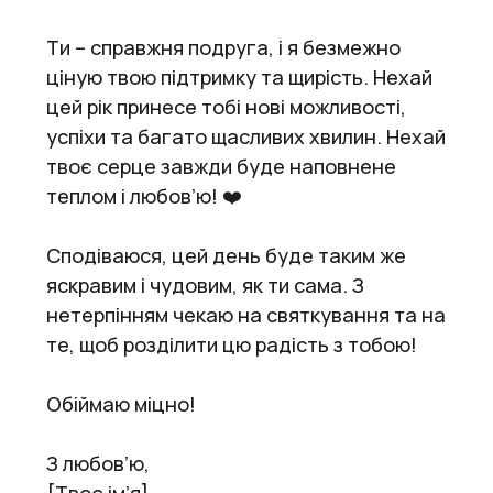
Ти – справжня подруга, і я безмежно
ціную твою підтримку та щирість. Нехай
цей рік принесе тобі нові можливості,
успіхи та багато щасливих хвилин. Нехай
твоє серце завжди буде наповнене
теплом і любов’ю! ❤️
Сподіваюся, цей день буде таким же
яскравим і чудовим, як ти сама. З
нетерпінням чекаю на святкування та на
те, щоб розділити цю радість з тобою!
Обіймаю міцно!
З любов’ю,
[Твоє ім’я]