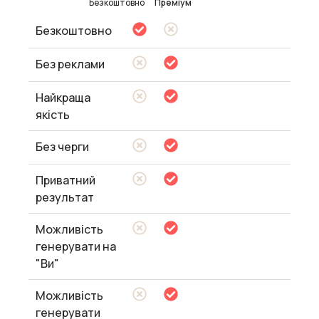
Безкоштовно
Преміум
Безкоштовно
Без реклами
Найкраща
якість
Без черги
Приватний
результат
Можливість
генерувати на
"Ви"
Можливість
генерувати