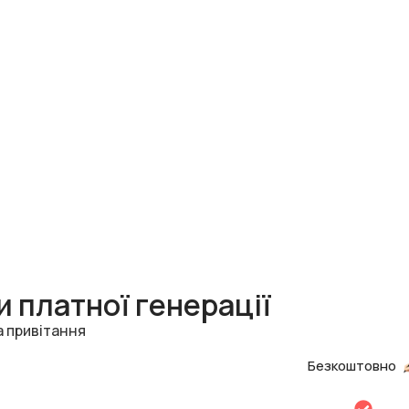
 платної генерації
а привітання
Безкоштовно