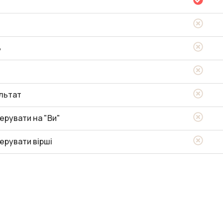
ь
льтат
ерувати на "Ви"
ерувати вірші