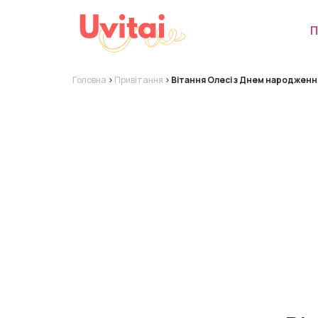
П
Головна
>
Привітання
>
Вітання Олесі з Днем народженн