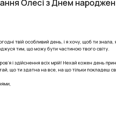
тання Олесі з Днем народжен
одні твій особливий день, і я хочу, щоб ти знала, 
горджуся тим, що можу бути частиною твого світу.
в’я і здійснення всіх мрій! Нехай кожен день прин
ай, що ти здатна на все, на що тільки покладеш сві
нями,