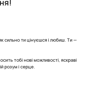
ня!
як сильно ти цінуєшся і любиш. Ти —
осить тобі нові можливості, яскраві
й розум і серце.