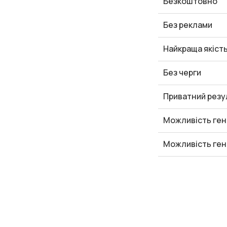
Безкоштовно
Без реклами
Найкраща якіст
Без черги
Приватний резу
Можливість ген
Можливість ген