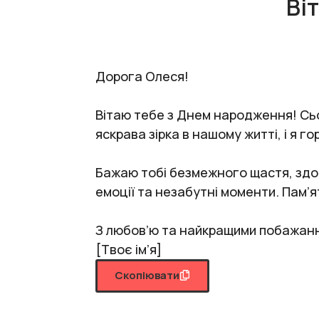
Ві
Дорога Олеся!
Вітаю тебе з Днем народження! Сьог
яскрава зірка в нашому житті, і я 
Бажаю тобі безмежного щастя, здоро
емоції та незабутні моменти. Пам’ят
З любов’ю та найкращими побажан
[Твоє ім’я]
Скопіювати