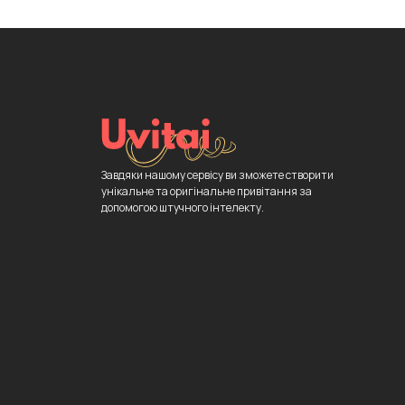
Завдяки нашому сервісу ви зможете створити
унікальне та оригінальне привітання за
допомогою штучного інтелекту.