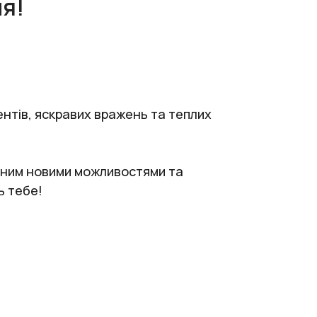
ня!
ентів, яскравих вражень та теплих
неним новими можливостями та
ь тебе!