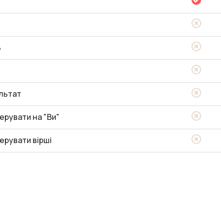
ь
льтат
ерувати на "Ви"
ерувати вірші