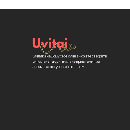
Завдяки нашому сервісу ви зможете створити
унікальне та оригінальне привітання за
допомогою штучного інтелекту.