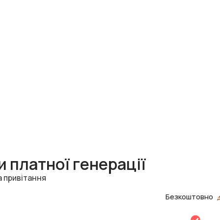
 платної генерації
а привітання
Безкоштовно