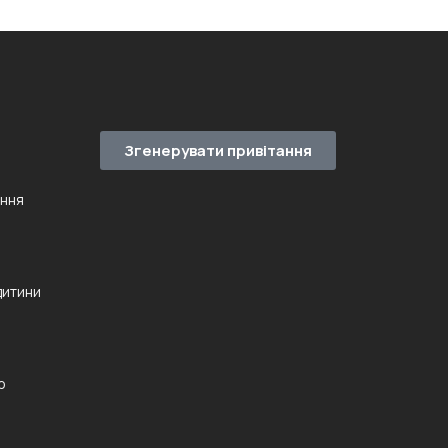
Згенерувати привітання
ення
дитини
ю