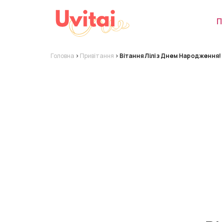
П
Головна
>
Привітання
>
Вітання Лілі з Днем Народження!