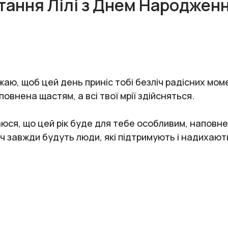
тання Лілі з Днем Народжен
аю, щоб цей день приніс тобі безліч радісних мом
овнена щастям, а всі твої мрії здійсняться.
іваюся, що цей рік буде для тебе особливим, напов
 завжди будуть люди, які підтримують і надихают