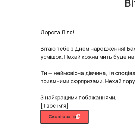
Ві
Дорога Ліля!
Вітаю тебе з Днем народження! Баж
усмішок. Нехай кожна мить буде нап
Ти — неймовірна дівчина, і я спод
приємними сюрпризами. Нехай поруч
З найкращими побажаннями,
[Твоє ім’я]
Скопіювати