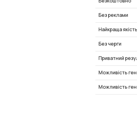
Безкоштовно
Без реклами
Найкраща якіст
Без черги
Приватний резу
Можливість ген
Можливість ген