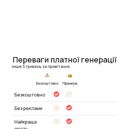
Переваги платної генерації
лише 5 гривень за привітання
Безкоштовно
Преміум
Безкоштовно
Без реклами
Найкраща
якість