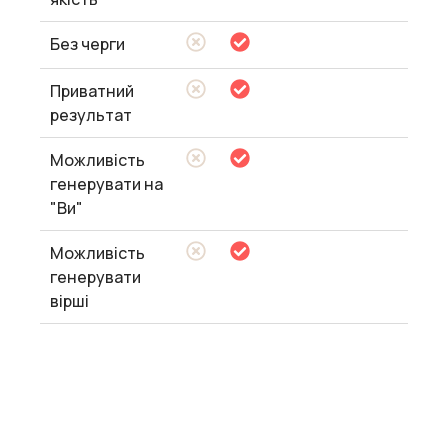
Без черги
Приватний
результат
Можливість
генерувати на
"Ви"
Можливість
генерувати
вірші