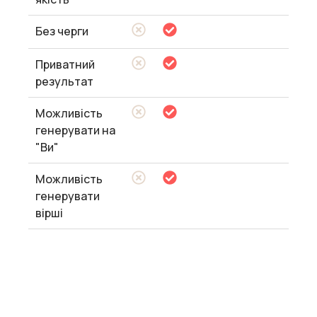
Без черги
Приватний
результат
Можливість
генерувати на
"Ви"
Можливість
генерувати
вірші