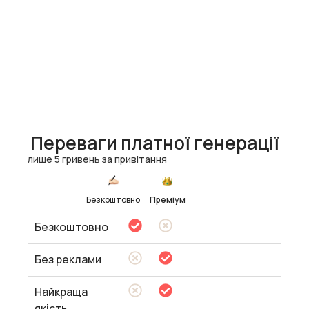
Переваги платної генерації
лише 5 гривень за привітання
Безкоштовно
Преміум
Безкоштовно
Без реклами
Найкраща
якість