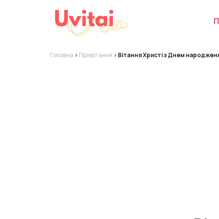
П
Головна
>
Привітання
>
Вітання Христі з Днем народжен