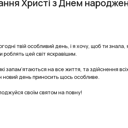
ання Христі з Днем народже
одні твій особливий день, і я хочу, щоб ти знала,
и роблять цей світ яскравішим.
кі запам’ятаються на все життя, та здійснення всіх
ен новий день приносить щось особливе.
олоджуйся своїм святом на повну!