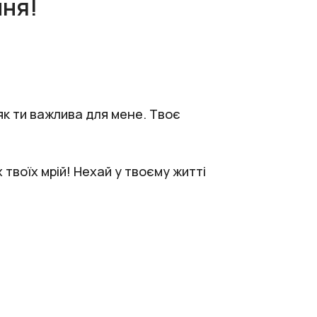
ння!
 як ти важлива для мене. Твоє
 твоїх мрій! Нехай у твоєму житті