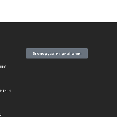
Згенерувати привітання
ення
дитини
ю