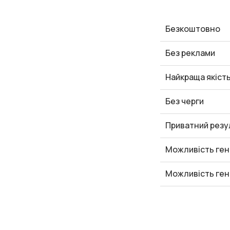
Безкоштовно
Без реклами
Найкраща якіст
Без черги
Приватний резу
Можливість ген
Можливість ген