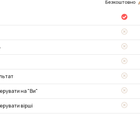
Безкоштовно
ь
льтат
ерувати на "Ви"
ерувати вірші