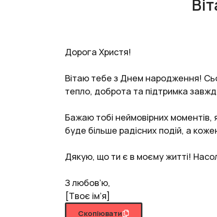
Віт
Дорога Христя!
Вітаю тебе з Днем народження! Сьог
тепло, доброта та підтримка завжд
Бажаю тобі неймовірних моментів, я
буде більше радісних подій, а кож
Дякую, що ти є в моєму житті! Нас
З любов’ю,
[Твоє ім’я]
Скопіювати