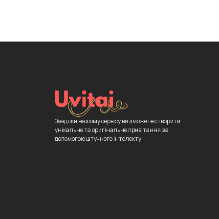
Завдяки нашому сервісу ви зможете створити
унікальне та оригінальне привітання за
допомогою штучного інтелекту.