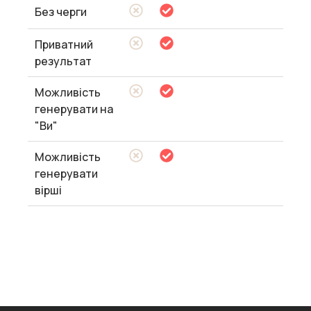
Без черги
Приватний
результат
Можливість
генерувати на
"Ви"
Можливість
генерувати
вірші