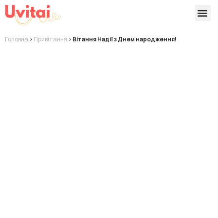
Версії 
Готові
Головна
>
Привітання
>
Вітання Надії з Днем народження!