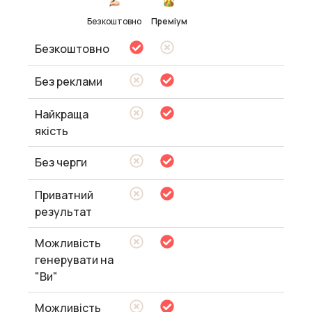
Безкоштовно
Преміум
Безкоштовно
Без реклами
Найкраща
якість
Без черги
Приватний
результат
Можливість
генерувати на
"Ви"
Можливість