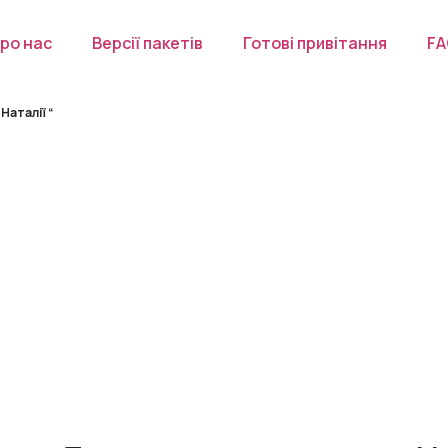
ро нас
Версії пакетів
Готові привітання
F
Наталії “