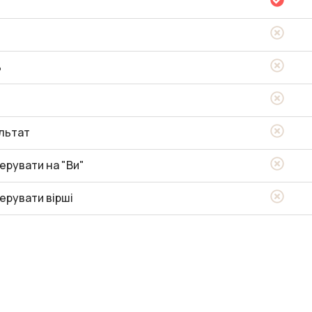
ь
льтат
ерувати на "Ви"
ерувати вірші