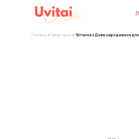
П
Головна
>
Привітання
>
“Вітання з Днем народження для 