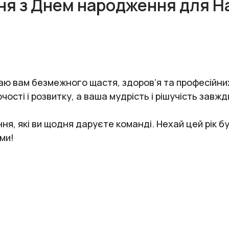
ня з Днем народження для На
ю вам безмежного щастя, здоров’я та професійних
чості і розвитку, а ваша мудрість і рішучість завж
ння, які ви щодня даруєте команді. Нехай цей рік 
ми!