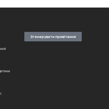
Згенерувати привітання
ення
дитини
ю