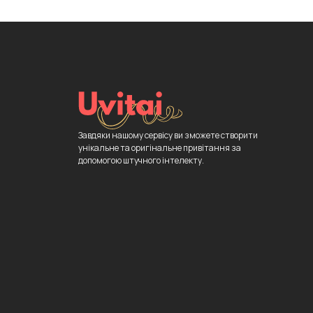
Завдяки нашому сервісу ви зможете створити
унікальне та оригінальне привітання за
допомогою штучного інтелекту.