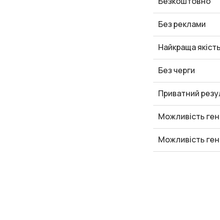
Безкоштовно
Без реклами
Найкраща якіст
Без черги
Приватний резу
Можливість ген
Можливість ген