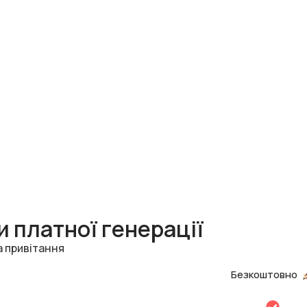
 платної генерації
а привітання
Безкоштовно