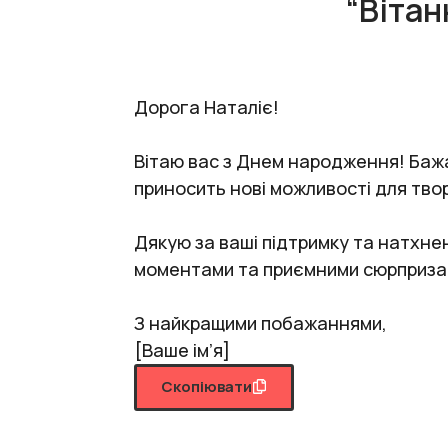
“Вітан
Дорога Наталіє!
Вітаю вас з Днем народження! Бажа
приносить нові можливості для твор
Дякую за ваші підтримку та натхне
моментами та приємними сюрприза
З найкращими побажаннями,
[Ваше ім’я]
Скопіювати