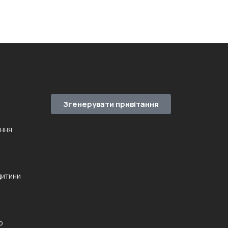
Згенерувати привітання
ення
дитини
ю