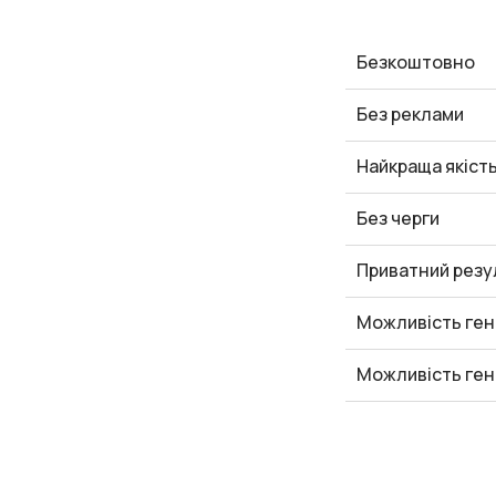
Безкоштовно
Без реклами
Найкраща якіст
Без черги
Приватний резу
Можливість ген
Можливість ген