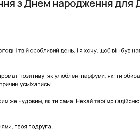
ння з Днем народження для 
одні твій особливий день, і я хочу, щоб він був на
омат позитиву, як улюблені парфуми, які ти обирає
 причин усміхатись!
ким же чудовим, як ти сама. Нехай твої мрії здійс
ями, твоя подруга.