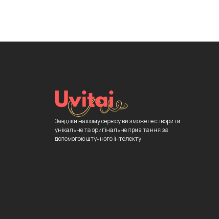
Завдяки нашому сервісу ви зможете створити
унікальне та оригінальне привітання за
допомогою штучного інтелекту.