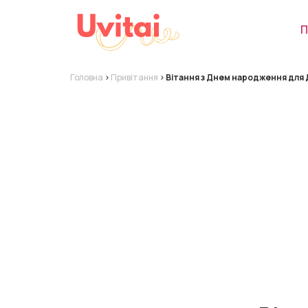
П
Головна
>
Привітання
>
Вітання з Днем народження для 