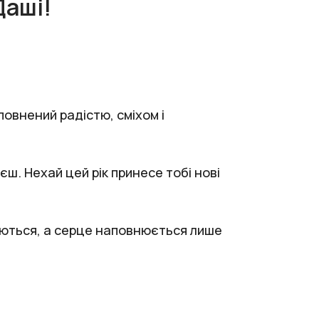
Даші!
повнений радістю, сміхом і
ш. Нехай цей рік принесе тобі нові
нюються, а серце наповнюється лише