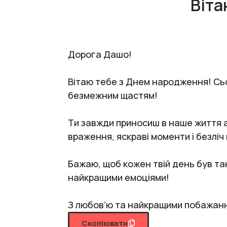
Віта
Дорога Дашо!
Вітаю тебе з Днем народження! Сьог
безмежним щастям!
Ти завжди приносиш в наше життя ар
враження, яскраві моменти і безліч
Бажаю, щоб кожен твій день був та
найкращими емоціями!
З любов’ю та найкращими побажанн
Скопіювати