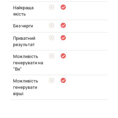
Найкраща
якість
Без черги
Приватний
результат
Можливість
генерувати на
"Ви"
Можливість
генерувати
вірші