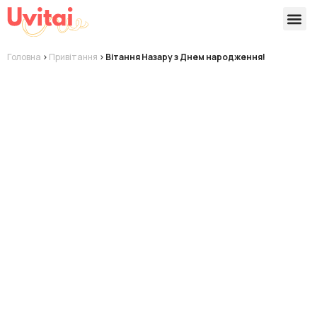
Версії 
Готові
Головна
>
Привітання
>
Вітання Назару з Днем народження!