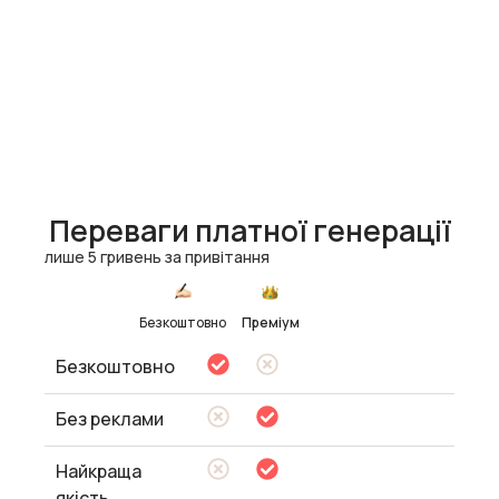
Переваги платної генерації
лише 5 гривень за привітання
Безкоштовно
Преміум
Безкоштовно
Без реклами
Найкраща
якість