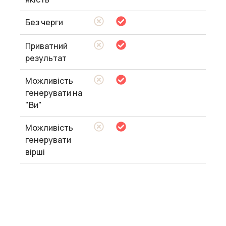
Без черги
Приватний
результат
Можливість
генерувати на
"Ви"
Можливість
генерувати
вірші