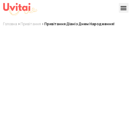
Версії 
Готові
Головна
>
Привітання
>
Привітання Діані з Днем Народження!