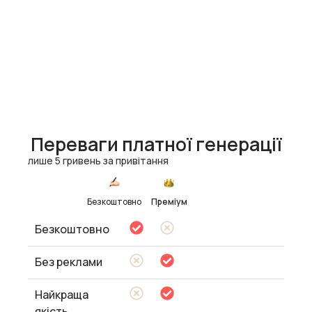
Переваги платної генерації
лише 5 гривень за привітання
Безкоштовно
Преміум
Безкоштовно
Без реклами
Найкраща
якість