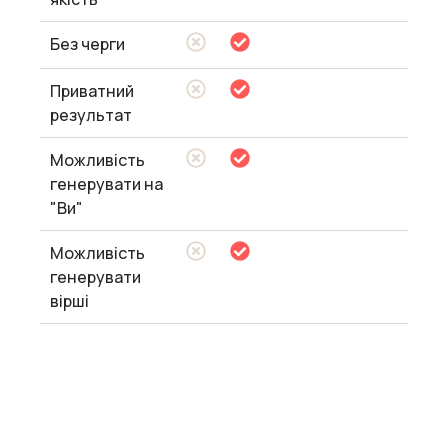
Без черги
Приватний
результат
Можливість
генерувати на
"Ви"
Можливість
генерувати
вірші