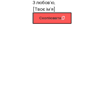
З любов’ю,
[Твоє ім’я]
Скопіювати