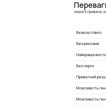
Переваги
лише 5 гривень з
Безкоштовно
Без реклами
Найкраща якіст
Без черги
Приватний резу
Можливість ген
Можливість ген