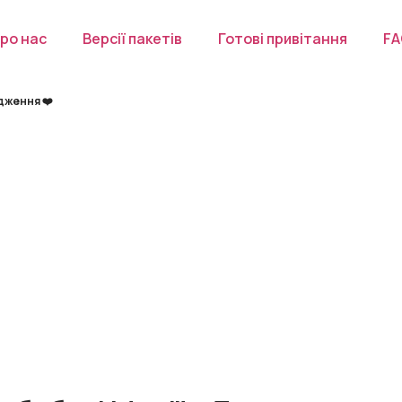
ро нас
Версії пакетів
Готові привітання
F
одження ❤️