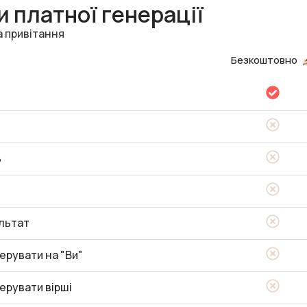
 платної генерації
а привітання
Безкоштовно
ь
льтат
ерувати на "Ви"
ерувати вірші