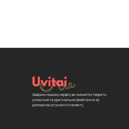
Завдяки нашому сервісу ви зможете створити
унікальне та оригінальне привітання за
допомогою штучного інтелекту.