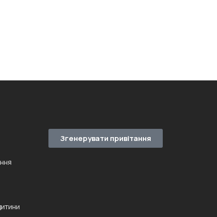
Згенерувати привітання
ення
дитини