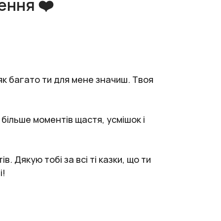
ення ❤️
 як багато ти для мене значиш. Твоя
 більше моментів щастя, усмішок і
. Дякую тобі за всі ті казки, що ти
і!