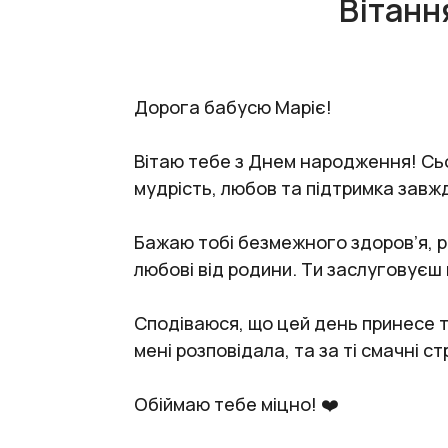
Вітанн
Дорога бабусю Маріє!
Вітаю тебе з Днем народження! Сьог
мудрість, любов та підтримка зав
Бажаю тобі безмежного здоров’я, ра
любові від родини. Ти заслуговуєш
Сподіваюся, що цей день принесе то
мені розповідала, та за ті смачні ст
Обіймаю тебе міцно! ❤️