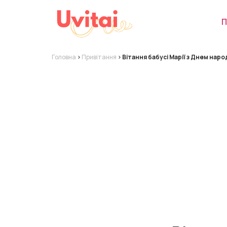
П
Головна
>
Привітання
>
Вітання бабусі Марії з Днем нар