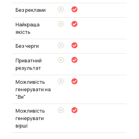
Без реклами
Найкраща
якість
Без черги
Приватний
результат
Можливість
генерувати на
"Ви"
Можливість
генерувати
вірші