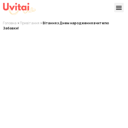
Версії 
Готові
Головна
>
Привітання
>
Вітання з Днем народження вчителю
Забавки!