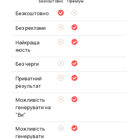
Безкоштовно
Преміум
Безкоштовно
Без реклами
Найкраща
якість
Без черги
Приватний
результат
Можливість
генерувати на
"Ви"
Можливість
генерувати