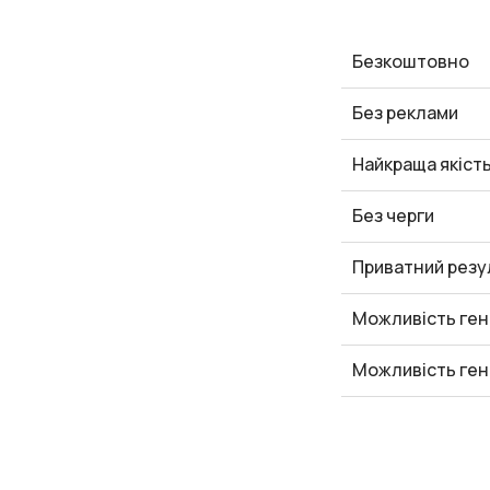
Безкоштовно
Без реклами
Найкраща якіст
Без черги
Приватний резу
Можливість ген
Можливість ген