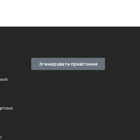
Згенерувати привітання
ення
дитини
ю