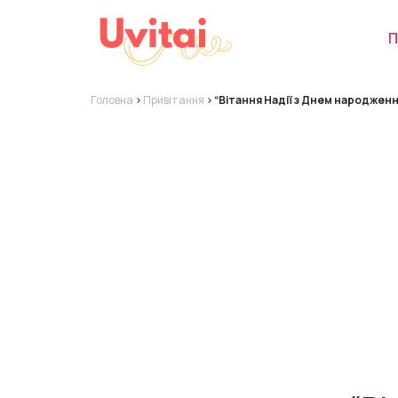
П
Головна
>
Привітання
>
“Вітання Надії з Днем народженн