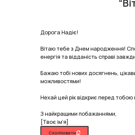
“Ві
Дорога Надіє!
Вітаю тебе з Днем народження! Спо
енергія та відданість справі завжд
Бажаю тобі нових досягнень, цікави
можливостями!
Нехай цей рік відкриє перед тобою
З найкращими побажаннями,
[Твоє ім’я]
Скопіювати