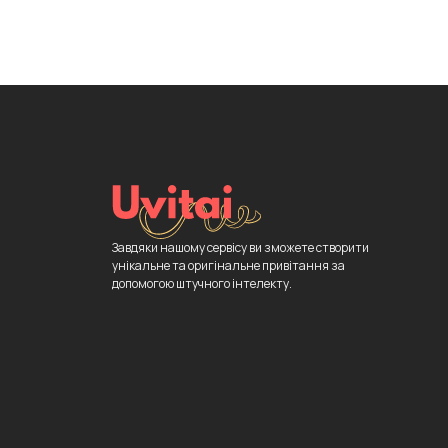
Завдяки нашому сервісу ви зможете створити
унікальне та оригінальне привітання за
допомогою штучного інтелекту.