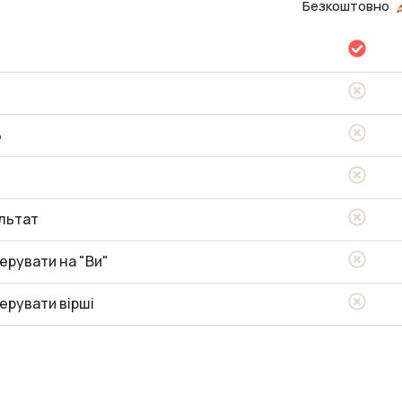
Безкоштовно
ь
льтат
ерувати на "Ви"
ерувати вірші