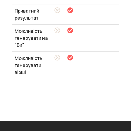
Приватний
результат
Можливість
генерувати на
"Ви"
Можливість
генерувати
вірші