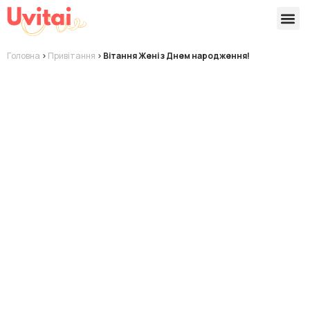
Версії 
Готові
Головна
>
Привітання
>
Вітання Жені з Днем народження!