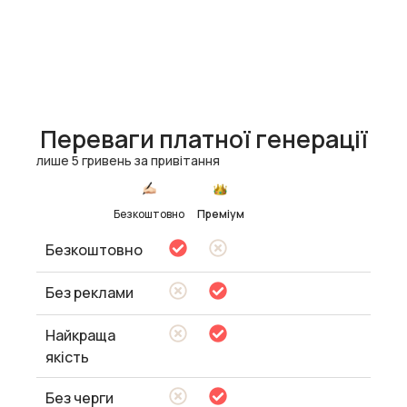
Переваги платної генерації
лише 5 гривень за привітання
Безкоштовно
Преміум
Безкоштовно
Без реклами
Найкраща
якість
Без черги