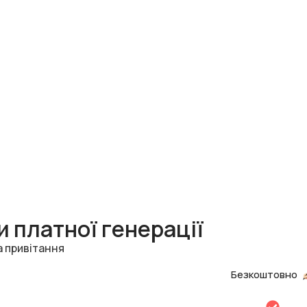
 платної генерації
а привітання
Безкоштовно