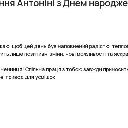
ння Антоніні з Днем народж
жаю, щоб цей день був наповнений радістю, тепл
ить лише позитивні зміни, нові можливості та яскр
хненниця! Спільна праця з тобою завжди приносить
ві привод для усмішок!