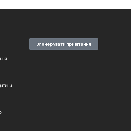
Згенерувати привітання
ення
дитини
ю