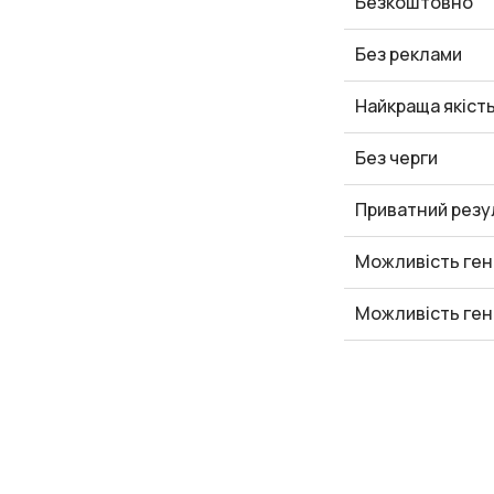
Безкоштовно
Без реклами
Найкраща якіст
Без черги
Приватний резу
Можливість ген
Можливість ген