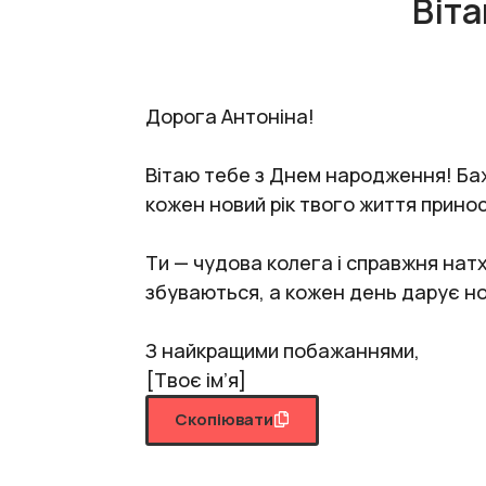
Віта
Дорога Антоніна!
Вітаю тебе з Днем народження! Ба
кожен новий рік твого життя принос
Ти — чудова колега і справжня нат
збуваються, а кожен день дарує но
З найкращими побажаннями,
[Твоє ім’я]
Скопіювати