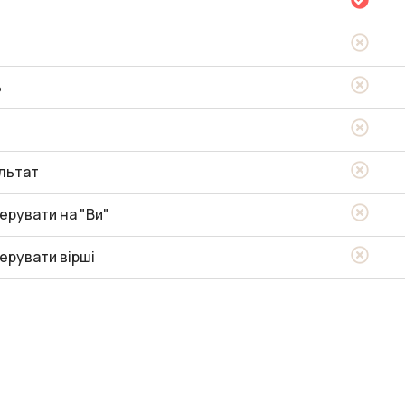
ь
льтат
ерувати на "Ви"
ерувати вірші