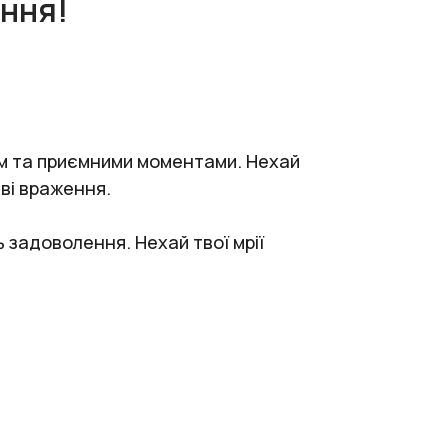
ення!
ом та приємними моментами. Нехай
аві враження.
 задоволення. Нехай твої мрії