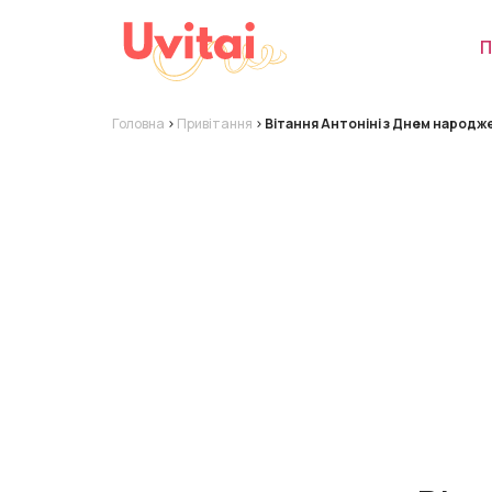
П
Головна
>
Привітання
>
Вітання Антоніні з Днем народж