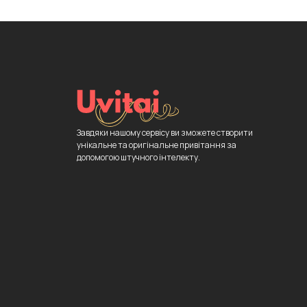
Завдяки нашому сервісу ви зможете створити
унікальне та оригінальне привітання за
допомогою штучного інтелекту.