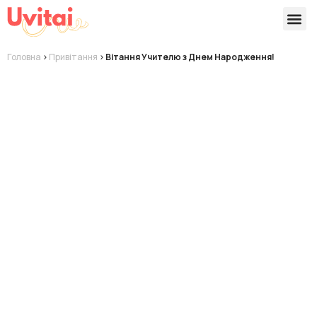
Версії 
Готові
Головна
>
Привітання
>
Вітання Учителю з Днем Народження!