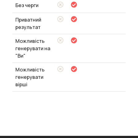
Без черги
Приватний
результат
Можливість
генерувати на
"Ви"
Можливість
генерувати
вірші