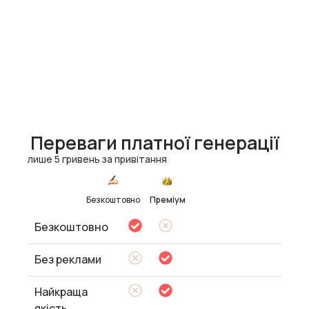
Переваги платної генерації
лише 5 гривень за привітання
Безкоштовно
Преміум
Безкоштовно
Без реклами
Найкраща
якість