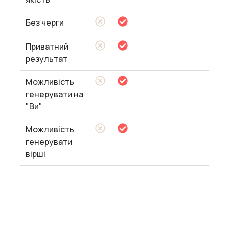
Без черги
Приватний
результат
Можливість
генерувати на
"Ви"
Можливість
генерувати
вірші