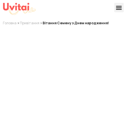
Версії 
Готові
Головна
>
Привітання
>
Вітання Семену з Днем народження!