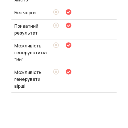
Без черги
Приватний
результат
Можливість
генерувати на
"Ви"
Можливість
генерувати
вірші