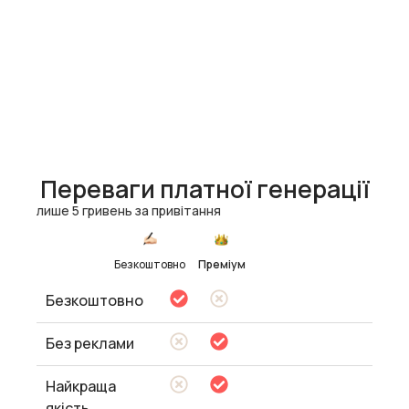
Переваги платної генерації
лише 5 гривень за привітання
Безкоштовно
Преміум
Безкоштовно
Без реклами
Найкраща
якість